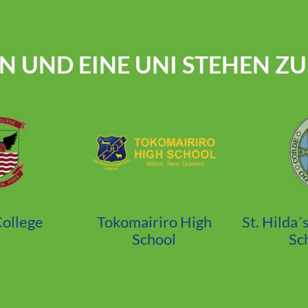
EN UND EINE UNI STEHEN Z
o High
St. Hilda´s Collegiate
Queen´s Hig
l
School