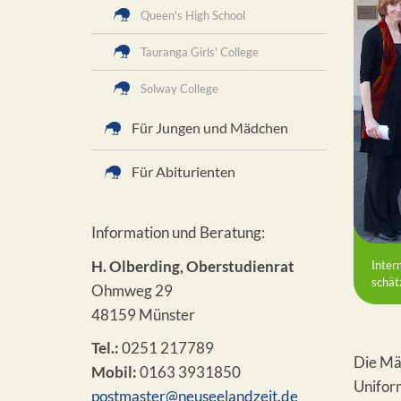
Queen's High School
Tauranga Girls' College
Solway College
Für Jungen und Mädchen
Für Abiturienten
Information und Beratung:
H. Olberding, Oberstudienrat
Inter
schät
Ohmweg 29
48159 Münster
Tel.:
0251 217789
Die Mäd
Mobil:
0163 3931850
Uniform
postmaster@neuseelandzeit.de