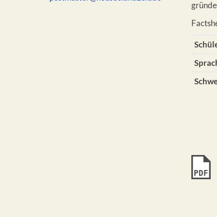
gründe
Factsh
Schül
Sprac
Schw
PDF